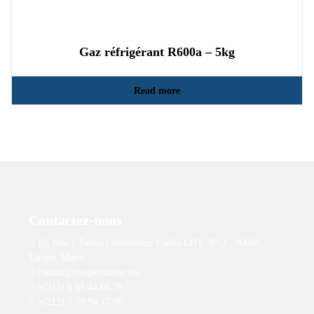
Gaz réfrigérant R600a – 5kg
Read more
Contactez-nous
15, Rue 1 Fadila Lotissement Fadila LOT. N° 3 , 90000,
Tanger, Maroc
contact@cooperhunter.ma
+(212) 6 61 44 68 78
+(212) 5 39 94 17 00