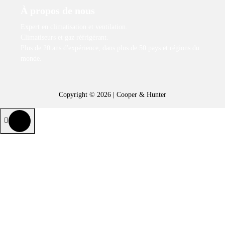
À propos de nous
Expert en climatisation et ventilation.
Climatiseurs et gaz réfrigérant.
Plus de 20 ans d'expérience, dans plus de 50 pays et régions du
monde.
Copyright © 2026 | Cooper & Hunter