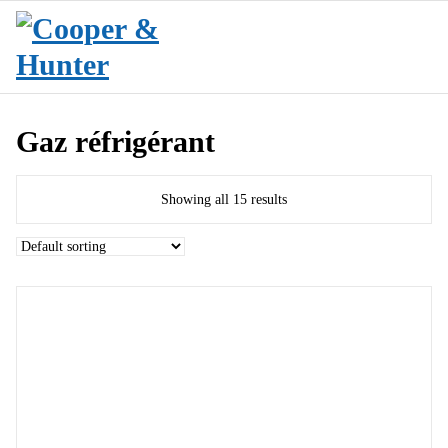
Aller
au
contenu
Climatisation Maroc
Gaz réfrigérant
Showing all 15 results